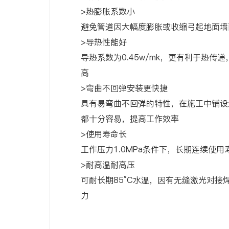
>热膨胀系数小
避免管道因大幅度膨胀或收缩弓起地面墙
>导热性能好
导热系数为0.45w/mk，更有利于热传
高
>弯曲不回弹安装更快捷
具有易弯曲不回弹的特性，在施工中铺设
都十分容易，提高工作效率
>使用寿命长
工作压力1.0MPa条件下，长期连续使用
>耐高温耐高压
可耐长期85°C水温，因有无缝激光对接
力