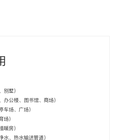
用
、别墅）
、办公楼、图书馆、商场）
停车场、广场）
育场）
植暖房）
净水、热水输送管道）