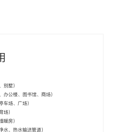
用
、别墅）
、办公楼、图书馆、商场）
停车场、广场）
育场）
植暖房）
净水、热水输送管道）