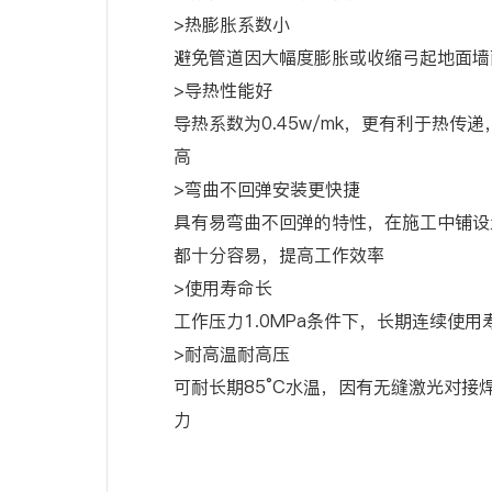
>热膨胀系数小
避免管道因大幅度膨胀或收缩弓起地面墙
>导热性能好
导热系数为0.45w/mk，更有利于热传
高
>弯曲不回弹安装更快捷
具有易弯曲不回弹的特性，在施工中铺设
都十分容易，提高工作效率
>使用寿命长
工作压力1.0MPa条件下，长期连续使用
>耐高温耐高压
可耐长期85°C水温，因有无缝激光对接
力