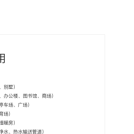
用
、别墅）
、办公楼、图书馆、商场）
停车场、广场）
育场）
植暖房）
净水、热水输送管道）