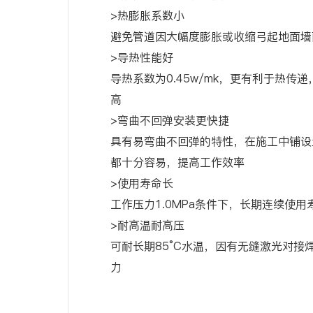
>热膨胀系数小
避免管道因大幅度膨胀或收缩弓起地面墙
>导热性能好
导热系数为0.45w/mk，更有利于热传
高
>弯曲不回弹安装更快捷
具有易弯曲不回弹的特性，在施工中铺设
都十分容易，提高工作效率
>使用寿命长
工作压力1.0MPa条件下，长期连续使用
>耐高温耐高压
可耐长期85°C水温，因有无缝激光对接
力