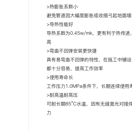
>热膨胀系数小
避免管道因大幅度膨胀或收缩弓起地面墙
>导热性能好
导热系数为0.45w/mk，更有利于热传
高
>弯曲不回弹安装更快捷
具有易弯曲不回弹的特性，在施工中铺设
都十分容易，提高工作效率
>使用寿命长
工作压力1.0MPa条件下，长期连续使用
>耐高温耐高压
可耐长期85°C水温，因有无缝激光对接
力