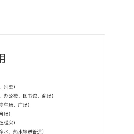
用
、别墅）
、办公楼、图书馆、商场）
停车场、广场）
育场）
植暖房）
净水、热水输送管道）