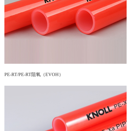
PE-RT/PE-RT阻氧（EVOH）