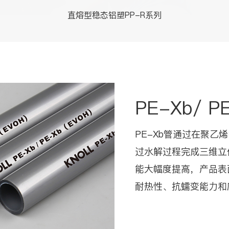
直熔型稳态铝塑PP-R系列
PE-Xb/ P
PE-Xb管通过在聚
过水解过程完成三维立
能大幅度提高，产品表
耐热性、抗蠕变能力和