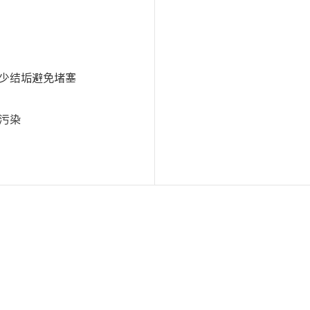
少结垢避免堵塞
污染