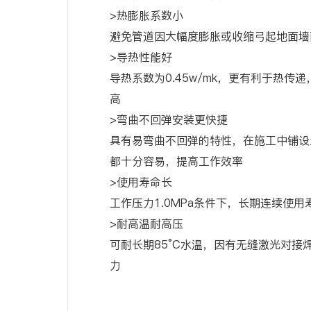
>热膨胀系数小
避免管道因大幅度膨胀或收缩弓起地面墙
>导热性能好
导热系数为0.45w/mk，更有利于热传
高
>弯曲不回弹安装更快捷
具有易弯曲不回弹的特性，在施工中铺设
都十分容易，提高工作效率
>使用寿命长
工作压力1.0MPa条件下，长期连续使用
>耐高温耐高压
可耐长期85°C水温，因有无缝激光对接
力