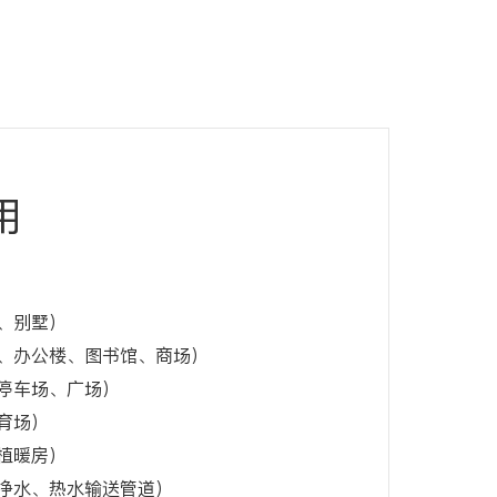
用
、别墅）
、办公楼、图书馆、商场）
停车场、广场）
育场）
植暖房）
净水、热水输送管道）