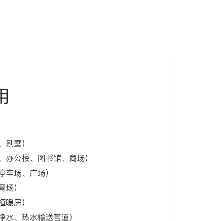
用
、别墅）
、办公楼、图书馆、商场）
停车场、广场）
育场）
植暖房）
净水、热水输送管道）