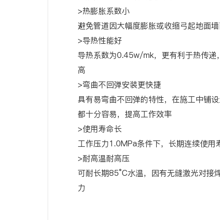
>热膨胀系数小
避免管道因大幅度膨胀或收缩弓起地面墙
>导热性能好
导热系数为0.45w/mk，更有利于热传
高
>弯曲不回弹安装更快捷
具有易弯曲不回弹的特性，在施工中铺设
都十分容易，提高工作效率
>使用寿命长
工作压力1.0MPa条件下，长期连续使用
>耐高温耐高压
可耐长期85°C水温，因有无缝激光对接
力