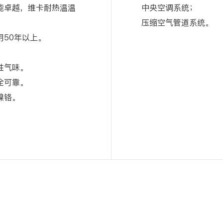
能卓越，维卡耐热温温
中央空调系统；
压缩空气管道系统。
用50年以上。
。
性气味。
全可靠。
镍铬。