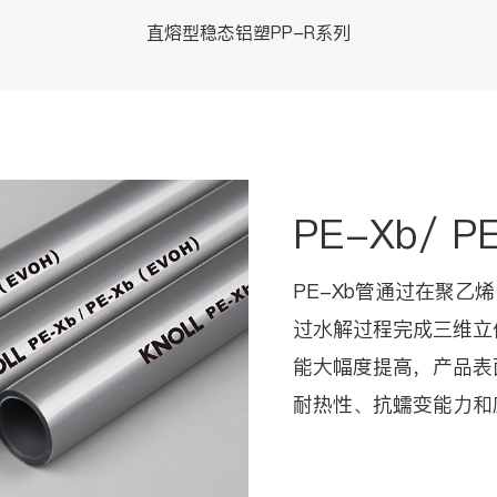
直熔型稳态铝塑PP-R系列
PE-Xb/ P
PE-Xb管通过在聚
过水解过程完成三维立
能大幅度提高，产品表
耐热性、抗蠕变能力和