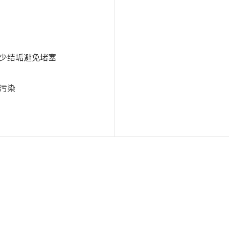
少结垢避免堵塞
污染