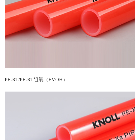
PE-RT/PE-RT阻氧（EVOH）