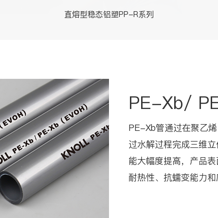
直熔型稳态铝塑PP-R系列
PE-Xb/ P
PE-Xb管通过在聚
过水解过程完成三维立
能大幅度提高，产品表
耐热性、抗蠕变能力和