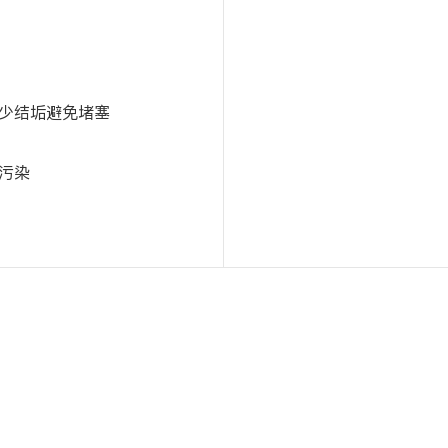
少结垢避免堵塞
污染