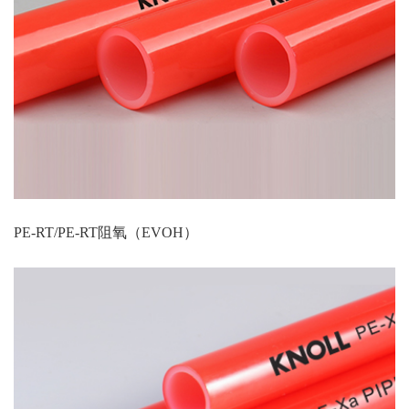
PE-RT/PE-RT阻氧（EVOH）